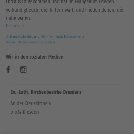
Christus ist gekommen und hat im Evangelium Frieden
verkündigt euch, die ihr fern wart, und Frieden denen, die
nahe waren.
Epheser 2,17
© Evangelische Brüder-Unität – Herrnhuter Brüdergemeine
Weitere Informationen finden Sie hier
Wir in den sozialen Medien
B
B
e
e
s
s
Ev.-Luth. Kirchenbezirke Dresdens
u
u
An der Kreuzkirche 6
01067 Dresden
c
c
h
h