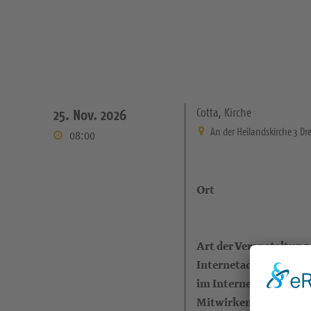
Cotta, Kirche
25. Nov. 2026
An der Heilandskirche 3 Dr
08:00
Ort
Art der Veranstaltung
Internetadresse (eigen
im Internet)
Mitwirkende