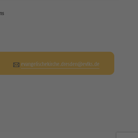
ns
evangelischekirche.dresden@evlks.de