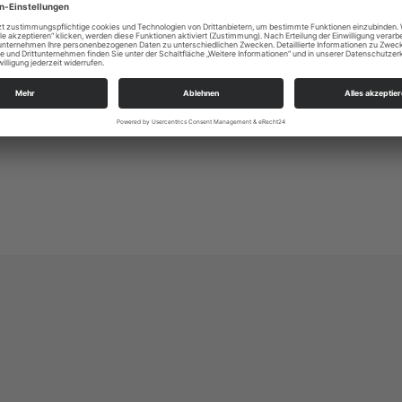
Alle Zielgruppen
KSP Dresden West
An der Heilandskirche 3
01157 Dresden
ksp.dresden_west@evlks.de