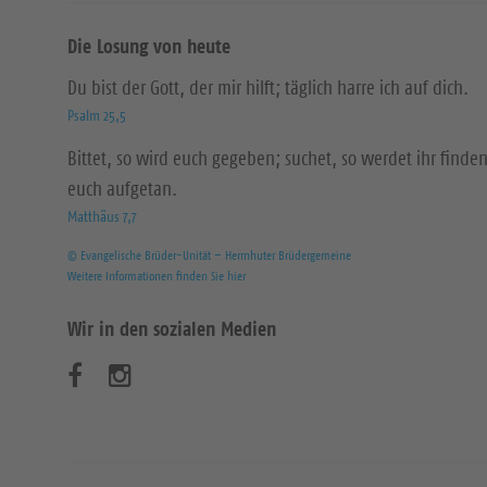
Die Losung von heute
Du bist der Gott, der mir hilft; täglich harre ich auf dich.
Psalm 25,5
Bittet, so wird euch gegeben; suchet, so werdet ihr finden
euch aufgetan.
Matthäus 7,7
© Evangelische Brüder-Unität – Herrnhuter Brüdergemeine
Weitere Informationen finden Sie hier
Wir in den sozialen Medien
B
B
e
e
s
s