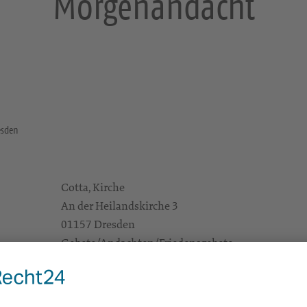
Morgenandacht
esden
Cotta, Kirche
An der Heilandskirche 3
01157 Dresden
Gebete/Andachten/Friedensgebete
e Infos
https://landing.churchdesk.com/de/e/47152112
Pfrn. Klose