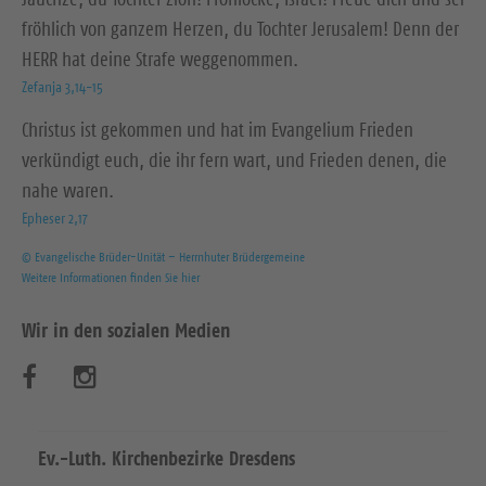
fröhlich von ganzem Herzen, du Tochter Jerusalem! Denn der
HERR hat deine Strafe weggenommen.
Zefanja 3,14-15
Christus ist gekommen und hat im Evangelium Frieden
verkündigt euch, die ihr fern wart, und Frieden denen, die
nahe waren.
Epheser 2,17
© Evangelische Brüder-Unität – Herrnhuter Brüdergemeine
Weitere Informationen finden Sie hier
Wir in den sozialen Medien
B
B
e
e
s
s
Ev.-Luth. Kirchenbezirke Dresdens