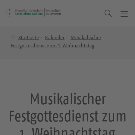
Suche
T
o
g
Startseite
Kalender
Musikalischer
g
l
Festgottesdienst zum 1. Weihnachtstag
e
n
a
v
i
g
Musikalischer
a
t
Festgottesdienst zum
i
o
n
1. Weihnachtstag