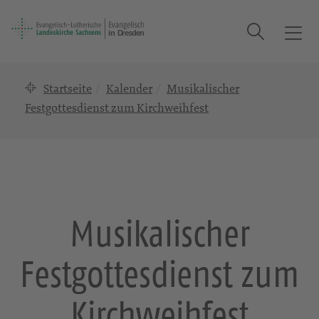
Suche
T
o
g
Startseite
Kalender
Musikalischer
g
l
Festgottesdienst zum Kirchweihfest
e
n
a
v
i
g
Musikalischer
a
t
Festgottesdienst zum
i
o
n
Kirchweihfest