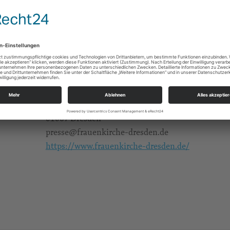
Unterkirche
Zugang über Eingang F
Eintritt frei
Alle
Stiftung Frauenkirche Dresden
Georg-Treu-Platz 3
01067 Dresden
presse@frauenkirche-dresden.de
https://www.frauenkirche-dresden.de/