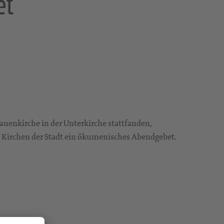
et
auenkirche in der Unterkirche stattfanden,
n Kirchen der Stadt ein ökumenisches Abendgebet.