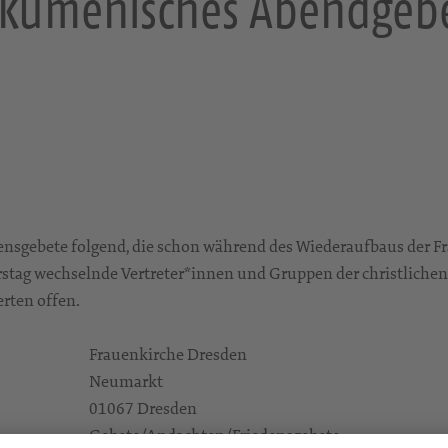
kumenisches Abendgeb
densgebete folgend, die schon während des Wiederaufbaus der Fr
stag wechselnde Vertreter*innen und Gruppen der christliche
erten offen.
Frauenkirche Dresden
Neumarkt
01067 Dresden
Gebete/Andachten/Friedensgebete