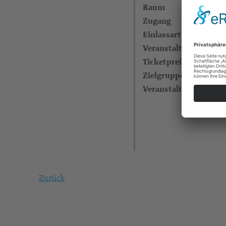
Raum
Zugang
Einlassart
Veranstaltungsreihe
Ticketpreise
Zielgruppe
Veranstalter
Zurück