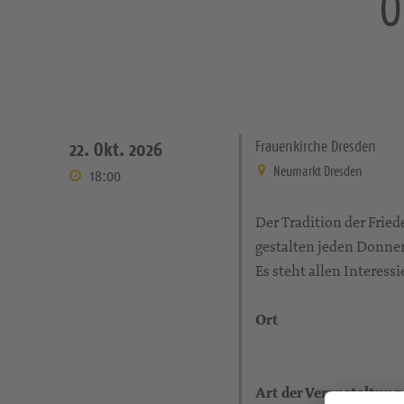
Ö
Frauenkirche Dresden
22. Okt. 2026
Neumarkt Dresden
18:00
Der Tradition der Frie
gestalten jeden Donner
Es steht allen Interessi
Ort
Art der Veranstaltung