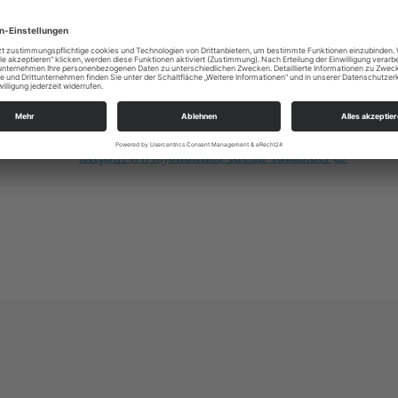
https://landing.churchdesk.com/de/e/32655235
Alle
Ev.-Luth. Kirchgemeinde Johannes-Kreuz-Luka
An der Kreuzkirche 6
01067 Dresden
kg.dresden-johannes-kreuz-lukas@evlks.de
https://www.johannes-kreuz-lukas.de/