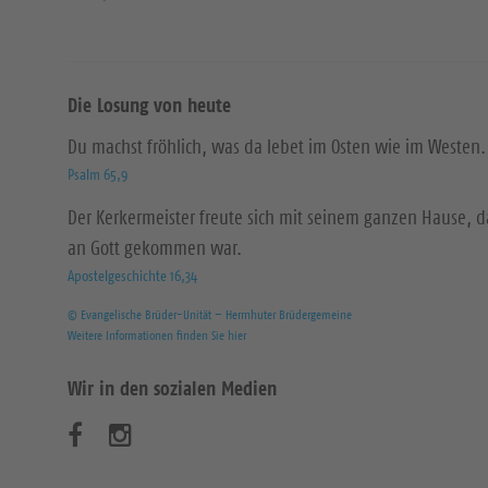
Die Losung von heute
Du machst fröhlich, was da lebet im Osten wie im Westen.
Psalm 65,9
Der Kerkermeister freute sich mit seinem ganzen Hause, 
an Gott gekommen war.
Apostelgeschichte 16,34
© Evangelische Brüder-Unität – Herrnhuter Brüdergemeine
Weitere Informationen finden Sie hier
Wir in den sozialen Medien
B
B
e
e