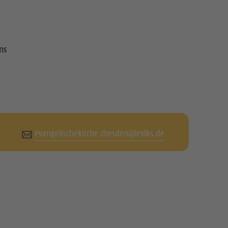
ns
evangelischekirche.dresden@evlks.de