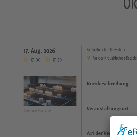
Ök
Kreuzkirche Dresden
17. Aug. 2026
An der Kreuzkirche 1 Dresd
17:00
-
17:30
Kurzbeschreibung
Veranstaltungsort
Denise Kühne
Art der Veranstaltung