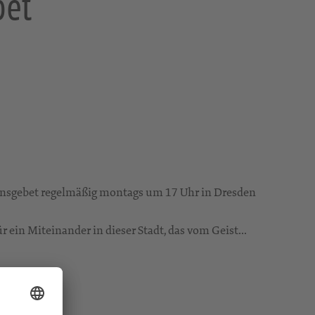
bet
densgebet regelmäßig montags um 17 Uhr in Dresden
ein Miteinander in dieser Stadt, das vom Geist...