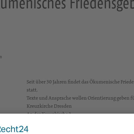
umenisches Friedensge
en
Seit über 30 Jahren findet das Ökumenische Frie
statt.
Texte und Ansprache wollen Orientierung geben für 
Kreuzkirche Dresden
An der Kreuzkirche 1
01067 Dresden
Gottesdienste