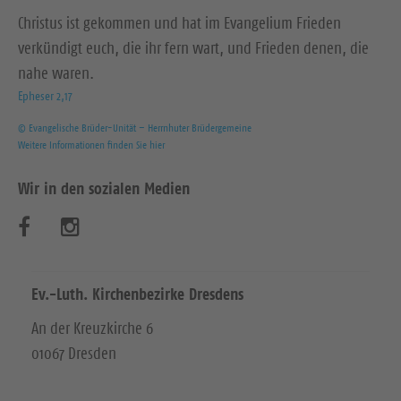
Christus ist gekommen und hat im Evangelium Frieden
verkündigt euch, die ihr fern wart, und Frieden denen, die
nahe waren.
Epheser 2,17
© Evangelische Brüder-Unität – Herrnhuter Brüdergemeine
Weitere Informationen finden Sie hier
Wir in den sozialen Medien
B
B
e
e
s
s
Ev.-Luth. Kirchenbezirke Dresdens
u
u
An der Kreuzkirche 6
01067 Dresden
c
c
h
h