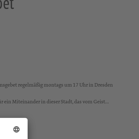
bet
densgebet regelmäßig montags um 17 Uhr in Dresden
ein Miteinander in dieser Stadt, das vom Geist...