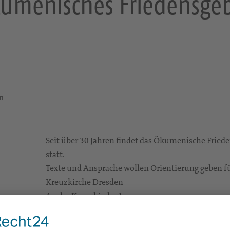
umenisches Friedensge
en
Seit über 30 Jahren findet das Ökumenische Frie
statt.
Texte und Ansprache wollen Orientierung geben für 
Kreuzkirche Dresden
An der Kreuzkirche 1
01067 Dresden
Gottesdienste