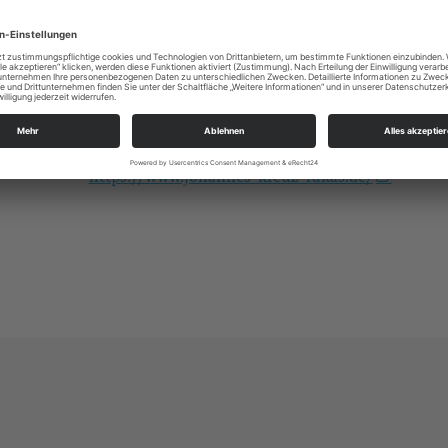
https://landing.churchdesk.com/de/e/36327365
Alle
Ev.-Luth. Kirchgemeinde Johannes-Kreuz-Luka
An der Kreuzkirche 6
01067 Dresden
kg.dresden-johannes-kreuz-lukas@evlks.de
https://www.johannes-kreuz-lukas.de/