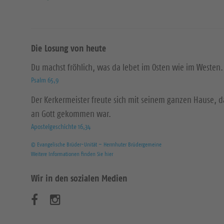
Die Losung von heute
Du machst fröhlich, was da lebet im Osten wie im Westen.
Psalm 65,9
Der Kerkermeister freute sich mit seinem ganzen Hause, 
an Gott gekommen war.
Apostelgeschichte 16,34
© Evangelische Brüder-Unität – Herrnhuter Brüdergemeine
Weitere Informationen finden Sie hier
Wir in den sozialen Medien
B
B
e
e