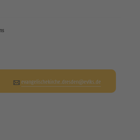
ns
evangelischekirche.dresden@evlks.de