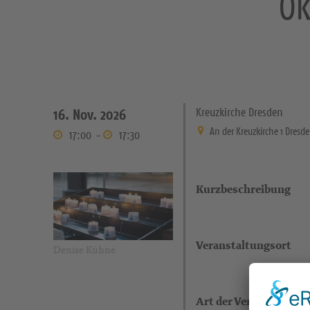
Ök
Kreuzkirche Dresden
16. Nov. 2026
An der Kreuzkirche 1 Dresd
17:00
-
17:30
Kurzbeschreibung
Veranstaltungsort
Denise Kühne
Art der Veranstaltung