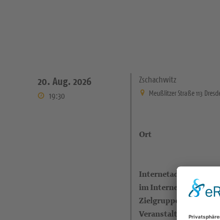
Zschachwitz
20. Aug. 2026
Meußlitzer Straße 113 Dres
19:30
Ort
Internetadresse (eigen
im Internet)
Zielgruppe
Veranstalter