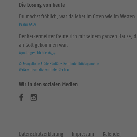
Die Losung von heute
Du machst fröhlich, was da lebet im Osten wie im Westen.
Psalm 65,9
Der Kerkermeister freute sich mit seinem ganzen Hause, 
an Gott gekommen war.
Apostelgeschichte 16,34
© Evangelische Brüder-Unität – Herrnhuter Brüdergemeine
Weitere Informationen finden Sie hier
Wir in den sozialen Medien
B
B
e
e
s
s
u
u
Datenschutzerklärung
Impressum
Kalender