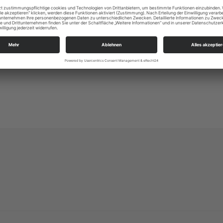
Altleuben 13
01257 Dresden
kg.dresden-ost@evlks.de
https://www.kirche-dresden-ost.de/