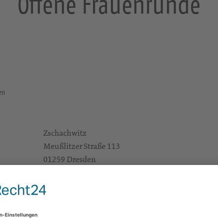
Offene Frauenrunde
den
Zschachwitz
Meußlitzer Straße 113
01259 Dresden
e Infos
https://landing.churchdesk.com/de/e/36737550
Alle Zielgruppen
KG Dresden-Ost