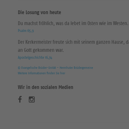
Die Losung von heute
Du machst fröhlich, was da lebet im Osten wie im Westen.
Psalm 65,9
Der Kerkermeister freute sich mit seinem ganzen Hause, 
an Gott gekommen war.
Apostelgeschichte 16,34
© Evangelische Brüder-Unität – Herrnhuter Brüdergemeine
Weitere Informationen finden Sie hier
Wir in den sozialen Medien
B
B
e
e
s
s