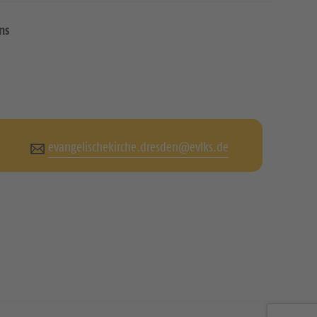
ns
evangelischekirche.dresden@evlks.de