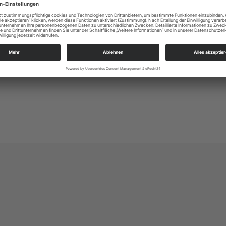
KSP Dresden Süd
Altleubnitz 1
01219 Dresden
ksp.dresden-sued@evlks.de
https://www.kirchspiel-dresden-sued.de/