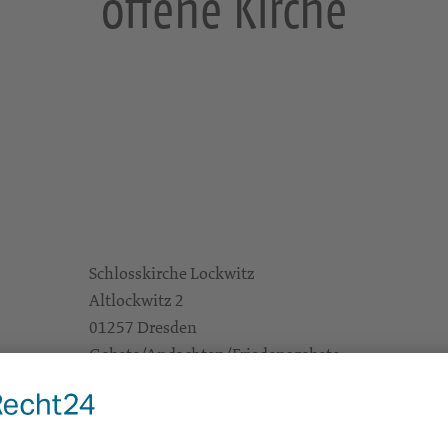
offene Kirche
Schlosskirche Lockwitz
Altlockwitz 2
01257 Dresden
Gebete/Andachten/Friedensgebete
e Infos
https://landing.churchdesk.com/de/e/47779875/
Alle Zielgruppen