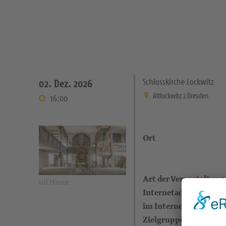
Schlosskirche Lockwitz
02. Dez. 2026
Altlockwitz 2 Dresden
16:00
Ort
Art der Veranstaltung
ulf Hinze
Internetadresse (eigen
im Internet)
Zielgruppe