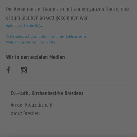
Der Kerkermeister freute sich mit seinem ganzen Hause, dass
er zum Glauben an Gott gekommen war.
Apostelgeschichte 16,34
© Evangelische Brüder-Unität – Herrnhuter Brüdergemeine
Weitere Informationen finden Sie hier
Wir in den sozialen Medien
B
B
e
e
s
s
Ev.-Luth. Kirchenbezirke Dresdens
u
u
An der Kreuzkirche 6
01067 Dresden
c
c
h
h