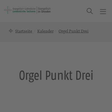
Suche
T
o
g
Startseite
Kalender
Orgel Punkt Drei
g
l
e
n
a
v
i
Orgel Punkt Drei
g
a
t
i
o
n