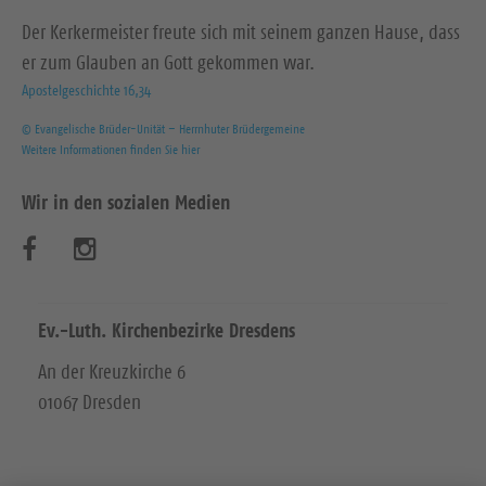
Der Kerkermeister freute sich mit seinem ganzen Hause, dass
er zum Glauben an Gott gekommen war.
Apostelgeschichte 16,34
© Evangelische Brüder-Unität – Herrnhuter Brüdergemeine
Weitere Informationen finden Sie hier
Wir in den sozialen Medien
B
B
e
e
s
s
Ev.-Luth. Kirchenbezirke Dresdens
u
u
An der Kreuzkirche 6
01067 Dresden
c
c
h
h