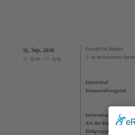
Kreuzkirche Dresden
15. Sep. 2026
An der Kreuzkirche 1 Dresd
15:00
-
15:15
Untertitel
Veranstaltungsort
Internetadresse
Art der Veranstaltung
Zielgruppe