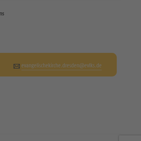
ns
evangelischekirche.dresden@evlks.de