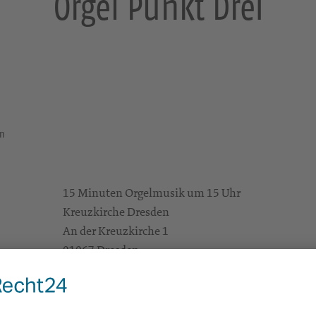
Orgel Punkt Drei
en
15 Minuten Orgelmusik um 15 Uhr
Kreuzkirche Dresden
An der Kreuzkirche 1
01067 Dresden
https://landing.churchdesk.com/de/e/36058182/
Konzerte/Theater/Musik
Alle