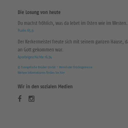
Die Losung von heute
Du machst fröhlich, was da lebet im Osten wie im Westen.
Psalm 65,9
Der Kerkermeister freute sich mit seinem ganzen Hause, 
an Gott gekommen war.
Apostelgeschichte 16,34
© Evangelische Brüder-Unität – Herrnhuter Brüdergemeine
Weitere Informationen finden Sie hier
Wir in den sozialen Medien
B
B
e
e
s
s