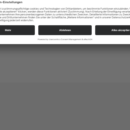
Ev.-Luth. Kirchgemeinde Johannes-Kreuz-Luka
An der Kreuzkirche 6
01067 Dresden
kg.dresden-johannes-kreuz-lukas@evlks.de
https://www.johannes-kreuz-lukas.de/