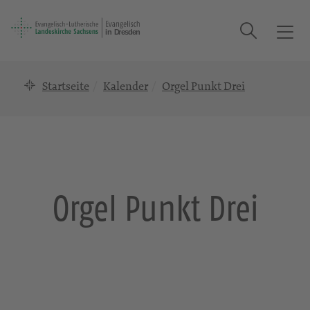
Suche
T
o
g
Startseite
Kalender
Orgel Punkt Drei
g
l
e
n
a
v
i
Orgel Punkt Drei
g
a
t
i
o
n