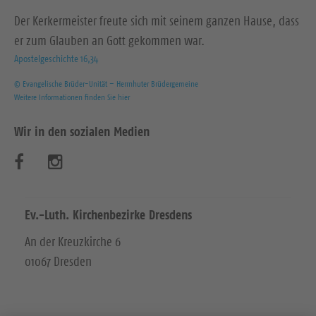
Der Kerkermeister freute sich mit seinem ganzen Hause, dass
er zum Glauben an Gott gekommen war.
Apostelgeschichte 16,34
© Evangelische Brüder-Unität – Herrnhuter Brüdergemeine
Weitere Informationen finden Sie hier
Wir in den sozialen Medien
B
B
e
e
s
s
Ev.-Luth. Kirchenbezirke Dresdens
u
u
An der Kreuzkirche 6
01067 Dresden
c
c
h
h