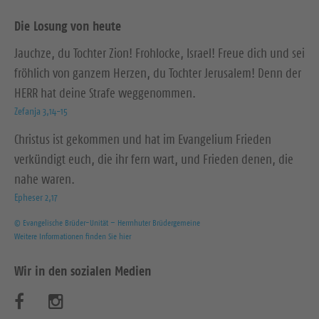
Die Losung von heute
Jauchze, du Tochter Zion! Frohlocke, Israel! Freue dich und sei
fröhlich von ganzem Herzen, du Tochter Jerusalem! Denn der
HERR hat deine Strafe weggenommen.
Zefanja 3,14-15
Christus ist gekommen und hat im Evangelium Frieden
verkündigt euch, die ihr fern wart, und Frieden denen, die
nahe waren.
Epheser 2,17
© Evangelische Brüder-Unität – Herrnhuter Brüdergemeine
Weitere Informationen finden Sie hier
Wir in den sozialen Medien
B
B