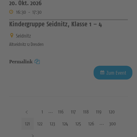
20. Okt. 2026
16:30
-
17:30
Kindergruppe Seidnitz, Klasse 1 – 4
Seidnitz
Altseidnitz 12 Dresden
Permalink
Zum Event
V
1
116
117
118
119
120
o
121
122
123
124
125
126
300
r
N
h