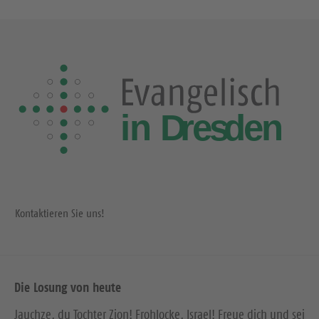
s
g
t
e
e
S
S
e
e
i
i
t
t
e
e
Kontaktieren Sie uns!
Die Losung von heute
Jauchze, du Tochter Zion! Frohlocke, Israel! Freue dich und sei