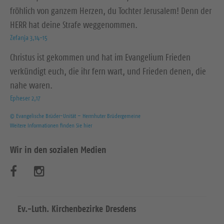
fröhlich von ganzem Herzen, du Tochter Jerusalem! Denn der
HERR hat deine Strafe weggenommen.
Zefanja 3,14-15
Christus ist gekommen und hat im Evangelium Frieden
verkündigt euch, die ihr fern wart, und Frieden denen, die
nahe waren.
Epheser 2,17
© Evangelische Brüder-Unität – Herrnhuter Brüdergemeine
Weitere Informationen finden Sie hier
Wir in den sozialen Medien
B
B
e
e
s
s
Ev.-Luth. Kirchenbezirke Dresdens