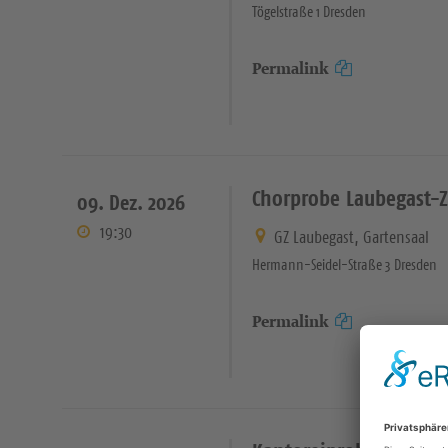
Tögelstraße 1 Dresden
Permalink
Chorprobe Laubegast-
09. Dez. 2026
19:30
GZ Laubegast, Gartensaal
Hermann-Seidel-Straße 3 Dresden
Permalink