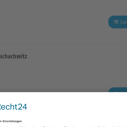
Zum
Zschachwitz
Zum