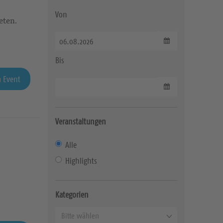
Von
eten.
Datum wählen
Bis
 Event
Datum wählen
Veranstaltungen
Alle
Highlights
Kategorien
K
Bitte wählen