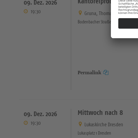
Kantoreiprobe
09. Dez. 2026
19:30
Gruna, Thomaskirche
Bodenbacher Straße 21 Dresden
Permalink
Mittwoch nach 8
09. Dez. 2026
19:30
Lukaskirche Dresden
Lukasplatz 1 Dresden