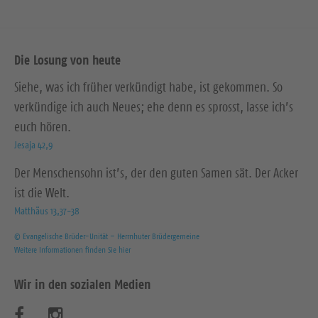
Die Losung von heute
Siehe, was ich früher verkündigt habe, ist gekommen. So
verkündige ich auch Neues; ehe denn es sprosst, lasse ich’s
euch hören.
Jesaja 42,9
Der Menschensohn ist’s, der den guten Samen sät. Der Acker
ist die Welt.
Matthäus 13,37-38
© Evangelische Brüder-Unität – Herrnhuter Brüdergemeine
Weitere Informationen finden Sie hier
Wir in den sozialen Medien
B
B