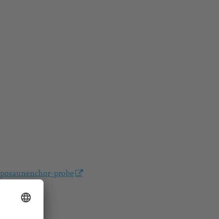
/posaunenchor-probe