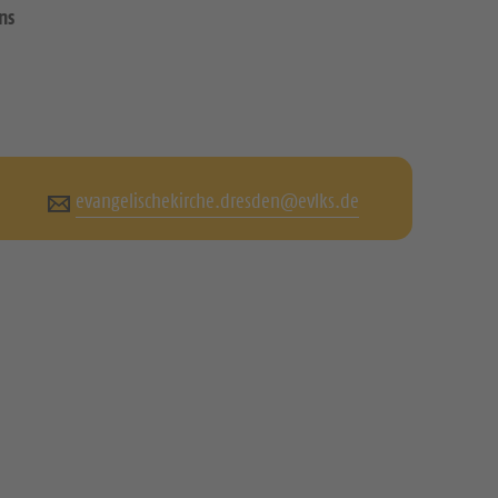
ns
evangelischekirche.dresden@evlks.de