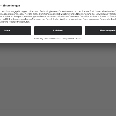
Altleuben 13
01257 Dresden
kg.dresden-ost@evlks.de
https://www.kirche-dresden-ost.de/