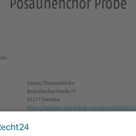
Posaunenchor Probe
sden
Gruna, Thomaskirche
Bodenbacher Straße 21
01277 Dresden
https://landing.churchdesk.com/de/e/32652057
Konzerte/Theater/Musik
Alle
KG Dresden-Ost