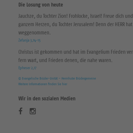
Die Losung von heute
Jauchze, du Tochter Zion! Frohlocke, Israel! Freue dich und
ganzem Herzen, du Tochter Jerusalem! Denn der HERR hat 
weggenommen.
Zefanja 3,14-15
Christus ist gekommen und hat im Evangelium Frieden ver
fern wart, und Frieden denen, die nahe waren.
Epheser 2,17
© Evangelische Brüder-Unität – Herrnhuter Brüdergemeine
Weitere Informationen finden Sie hier
Wir in den sozialen Medien
B
B
e
e