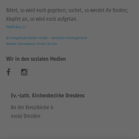
Bittet, so wird euch gegeben; suchet, so werdet ihr finden;
klopfet an, so wird euch aufgetan.
Matthäus 7,7
© Evangelische Brüder-Unität – Herrnhuter Brüdergemeine
Weitere Informationen finden Sie hier
Wir in den sozialen Medien
B
B
e
e
s
s
Ev.-Luth. Kirchenbezirke Dresdens
u
u
An der Kreuzkirche 6
01067 Dresden
c
c
h
h