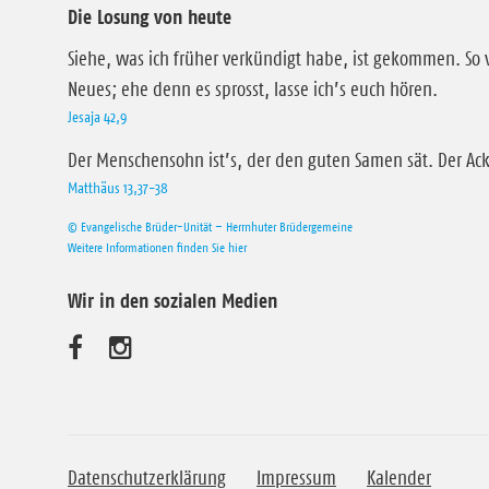
Die Losung von heute
Siehe, was ich früher verkündigt habe, ist gekommen. So 
Neues; ehe denn es sprosst, lasse ich’s euch hören.
Jesaja 42,9
Der Menschensohn ist’s, der den guten Samen sät. Der Acke
Matthäus 13,37-38
© Evangelische Brüder-Unität – Herrnhuter Brüdergemeine
Weitere Informationen finden Sie hier
Wir in den sozialen Medien
B
B
e
e
s
s
u
u
Datenschutzerklärung
Impressum
Kalender