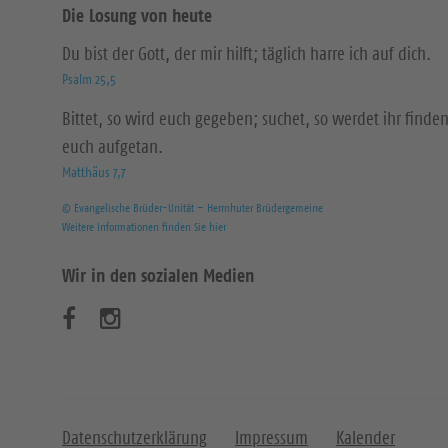
Die Losung von heute
Du bist der Gott, der mir hilft; täglich harre ich auf dich.
Psalm 25,5
Bittet, so wird euch gegeben; suchet, so werdet ihr finden
euch aufgetan.
Matthäus 7,7
© Evangelische Brüder-Unität – Herrnhuter Brüdergemeine
Weitere Informationen finden Sie hier
Wir in den sozialen Medien
B
B
e
e
s
s
u
u
Datenschutzerklärung
Impressum
Kalender