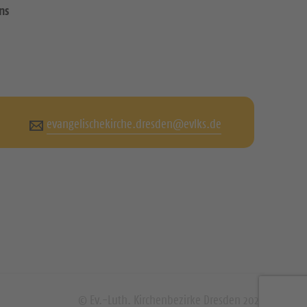
ns
evangelischekirche.dresden@evlks.de
© Ev.-Luth. Kirchenbezirke Dresden 2026