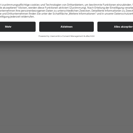
Altleuben 13
01257 Dresden
kg.dresden-ost@evlks.de
https://www.kirche-dresden-ost.de/