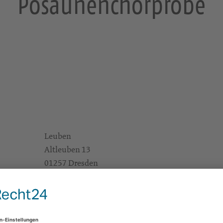
Posaunenchorprobe
Leuben
Altleuben 13
01257 Dresden
https://landing.churchdesk.com/de/e/41150516
Konzerte/Theater/Musik
Alle
KG Dresden-Ost