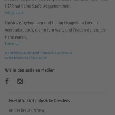
HERR hat deine Strafe weggenommen.
Zefanja 3,14-15
Christus ist gekommen und hat im Evangelium Frieden
verkündigt euch, die ihr fern wart, und Frieden denen, die
nahe waren.
Epheser 2,17
© Evangelische Brüder-Unität – Herrnhuter Brüdergemeine
Weitere Informationen finden Sie hier
Wir in den sozialen Medien
B
B
e
e
s
s
Ev.-Luth. Kirchenbezirke Dresdens
u
u
An der Kreuzkirche 6