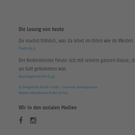
Die Losung von heute
Du machst fröhlich, was da lebet im Osten wie im Westen.
Psalm 65,9
Der Kerkermeister freute sich mit seinem ganzen Hause, 
an Gott gekommen war.
Apostelgeschichte 16,34
© Evangelische Brüder-Unität – Herrnhuter Brüdergemeine
Weitere Informationen finden Sie hier
Wir in den sozialen Medien
B
B
e
e