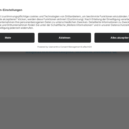
https://landing.churchdesk.com/de/e/36662529/
Alle
KSP Dresden Süd
Altleubnitz 1
01219 Dresden
ksp.dresden-sued@evlks.de
https://www.kirchspiel-dresden-sued.de/