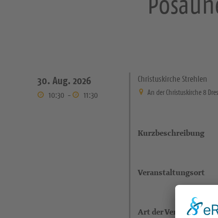
Posaune
Christuskirche Strehlen
30. Aug. 2026
An der Christuskirche 8 Dr
10:30
-
11:30
Kurzbeschreibung
Veranstaltungsort
Art der Veranstaltung