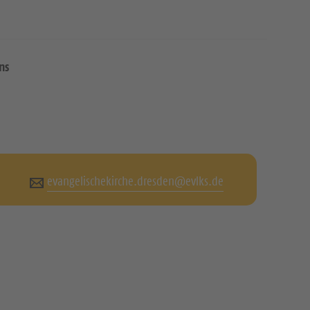
ns
evangelischekirche.dresden@evlks.de