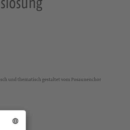
eslosung
isch und thematisch gestaltet vom Posaunenchor