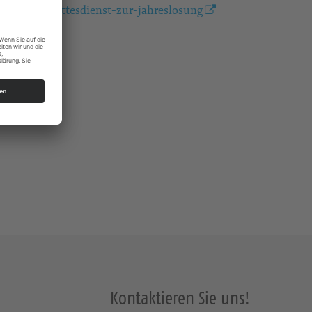
posaunengottesdienst-zur-jahreslosung
Kontaktieren Sie uns!