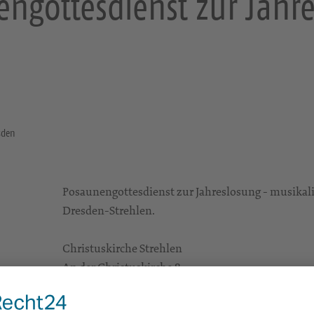
ngottesdienst zur Jahr
esden
Posaunengottesdienst zur Jahreslosung - musikal
Dresden-Strehlen.
Christuskirche Strehlen
An der Christuskirche 8
01219 Dresden
Gottesdienste