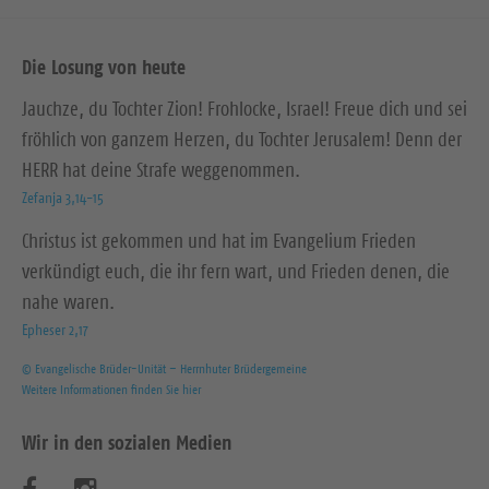
Die Losung von heute
Jauchze, du Tochter Zion! Frohlocke, Israel! Freue dich und sei
fröhlich von ganzem Herzen, du Tochter Jerusalem! Denn der
HERR hat deine Strafe weggenommen.
Zefanja 3,14-15
Christus ist gekommen und hat im Evangelium Frieden
verkündigt euch, die ihr fern wart, und Frieden denen, die
nahe waren.
Epheser 2,17
© Evangelische Brüder-Unität – Herrnhuter Brüdergemeine
Weitere Informationen finden Sie hier
Wir in den sozialen Medien