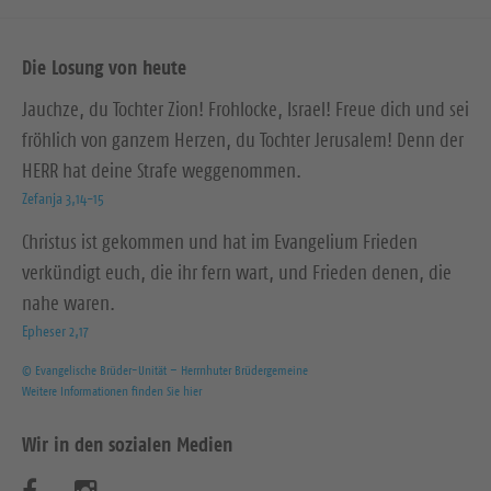
Die Losung von heute
Jauchze, du Tochter Zion! Frohlocke, Israel! Freue dich und sei
fröhlich von ganzem Herzen, du Tochter Jerusalem! Denn der
HERR hat deine Strafe weggenommen.
Zefanja 3,14-15
Christus ist gekommen und hat im Evangelium Frieden
verkündigt euch, die ihr fern wart, und Frieden denen, die
nahe waren.
Epheser 2,17
© Evangelische Brüder-Unität – Herrnhuter Brüdergemeine
Weitere Informationen finden Sie hier
Wir in den sozialen Medien