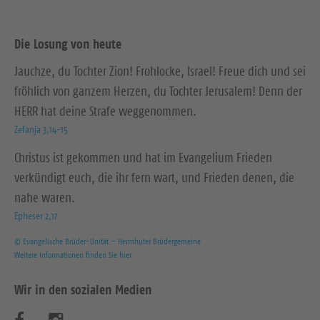
Die Losung von heute
Jauchze, du Tochter Zion! Frohlocke, Israel! Freue dich und sei
fröhlich von ganzem Herzen, du Tochter Jerusalem! Denn der
HERR hat deine Strafe weggenommen.
Zefanja 3,14-15
Christus ist gekommen und hat im Evangelium Frieden
verkündigt euch, die ihr fern wart, und Frieden denen, die
nahe waren.
Epheser 2,17
© Evangelische Brüder-Unität – Herrnhuter Brüdergemeine
Weitere Informationen finden Sie hier
Wir in den sozialen Medien