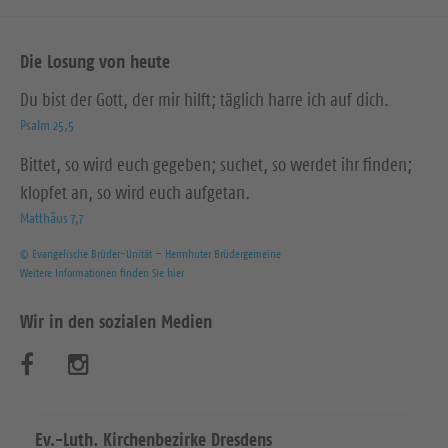
Die Losung von heute
Du bist der Gott, der mir hilft; täglich harre ich auf dich.
Psalm 25,5
Bittet, so wird euch gegeben; suchet, so werdet ihr finden;
klopfet an, so wird euch aufgetan.
Matthäus 7,7
© Evangelische Brüder-Unität – Herrnhuter Brüdergemeine
Weitere Informationen finden Sie hier
Wir in den sozialen Medien
B
B
e
e
s
s
Ev.-Luth. Kirchenbezirke Dresdens