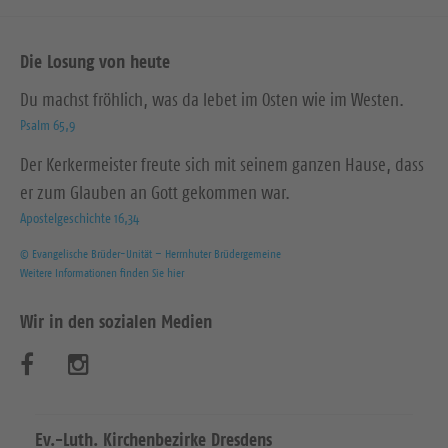
Die Losung von heute
Du machst fröhlich, was da lebet im Osten wie im Westen.
Psalm 65,9
Der Kerkermeister freute sich mit seinem ganzen Hause, dass
er zum Glauben an Gott gekommen war.
Apostelgeschichte 16,34
© Evangelische Brüder-Unität – Herrnhuter Brüdergemeine
Weitere Informationen finden Sie hier
Wir in den sozialen Medien
B
B
e
e
s
s
Ev.-Luth. Kirchenbezirke Dresdens