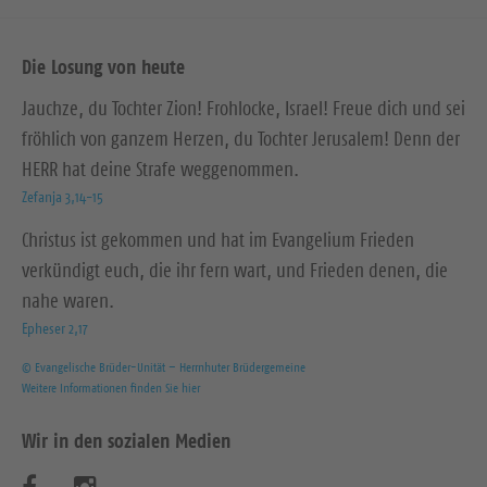
Die Losung von heute
Jauchze, du Tochter Zion! Frohlocke, Israel! Freue dich und sei
fröhlich von ganzem Herzen, du Tochter Jerusalem! Denn der
HERR hat deine Strafe weggenommen.
Zefanja 3,14-15
Christus ist gekommen und hat im Evangelium Frieden
verkündigt euch, die ihr fern wart, und Frieden denen, die
nahe waren.
Epheser 2,17
© Evangelische Brüder-Unität – Herrnhuter Brüdergemeine
Weitere Informationen finden Sie hier
Wir in den sozialen Medien