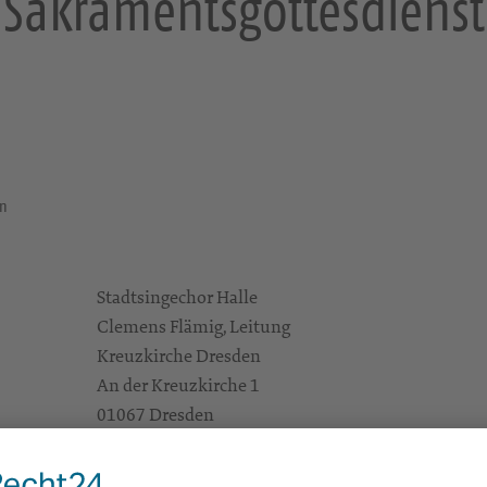
Sakramentsgottesdienst
en
Stadtsingechor Halle
Clemens Flämig, Leitung
Kreuzkirche Dresden
An der Kreuzkirche 1
01067 Dresden
Gottesdienste
https://landing.churchdesk.com/de/e/38708434/