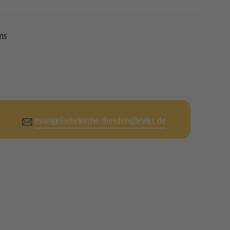
ns
evangelischekirche.dresden@evlks.de