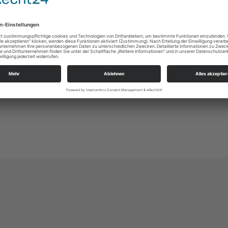
Alle
Ev.-Luth. Kirchgemeinde Johannes-Kreuz-Luka
An der Kreuzkirche 6
01067 Dresden
kg.dresden-johannes-kreuz-lukas@evlks.de
https://www.johannes-kreuz-lukas.de/