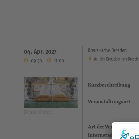
Kreuzkirche Dresden
04. Apr. 2027
An der Kreuzkirche 1 Dresd
09:30
-
11:00
Kurzbeschreibung
Veranstaltungsort
Denise Kühne
Art der Veranstaltung
Internetadresse