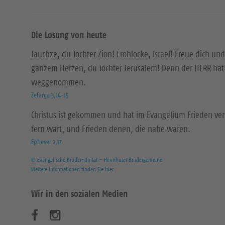
Die Losung von heute
Jauchze, du Tochter Zion! Frohlocke, Israel! Freue dich und
ganzem Herzen, du Tochter Jerusalem! Denn der HERR hat 
weggenommen.
Zefanja 3,14-15
Christus ist gekommen und hat im Evangelium Frieden ver
fern wart, und Frieden denen, die nahe waren.
Epheser 2,17
© Evangelische Brüder-Unität – Herrnhuter Brüdergemeine
Weitere Informationen finden Sie hier
Wir in den sozialen Medien
B
B