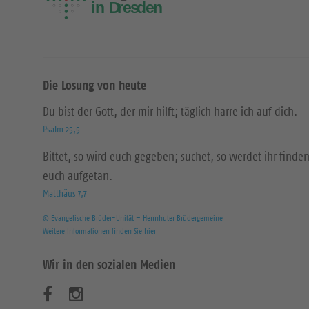
Die Losung von heute
Du bist der Gott, der mir hilft; täglich harre ich auf dich.
Psalm 25,5
Bittet, so wird euch gegeben; suchet, so werdet ihr finden
euch aufgetan.
Matthäus 7,7
© Evangelische Brüder-Unität – Herrnhuter Brüdergemeine
Weitere Informationen finden Sie hier
Wir in den sozialen Medien
B
B