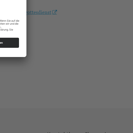
sakramentsgottesdienst
s Dresden