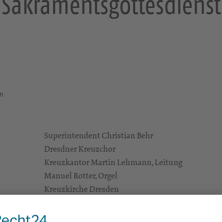
Sakramentsgottesdienst
en
Superintendent Christian Behr
Dresdner Kreuzchor
Kreuzkantor Martin Lehmann, Leitung
Manuel Rotter, Orgel
Kreuzkirche Dresden
An der Kreuzkirche 1
01067 Dresden