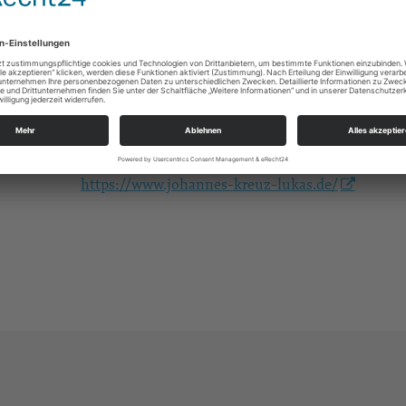
Gottesdienste
https://landing.churchdesk.com/de/e/41724091/
Alle
Ev.-Luth. Kirchgemeinde Johannes-Kreuz-Luka
An der Kreuzkirche 6
01067 Dresden
kg.dresden-johannes-kreuz-lukas@evlks.de
https://www.johannes-kreuz-lukas.de/