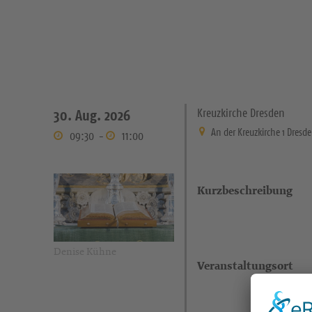
Kreuzkirche Dresden
30. Aug. 2026
An der Kreuzkirche 1 Dresd
09:30
-
11:00
Kurzbeschreibung
Denise Kühne
Veranstaltungsort