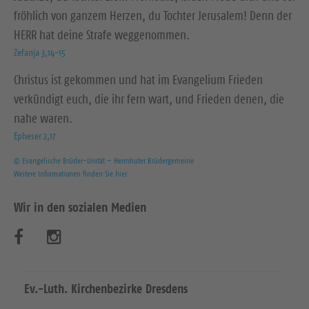
fröhlich von ganzem Herzen, du Tochter Jerusalem! Denn der
HERR hat deine Strafe weggenommen.
Zefanja 3,14-15
Christus ist gekommen und hat im Evangelium Frieden
verkündigt euch, die ihr fern wart, und Frieden denen, die
nahe waren.
Epheser 2,17
© Evangelische Brüder-Unität – Herrnhuter Brüdergemeine
Weitere Informationen finden Sie hier
Wir in den sozialen Medien
B
B
e
e
s
s
Ev.-Luth. Kirchenbezirke Dresdens