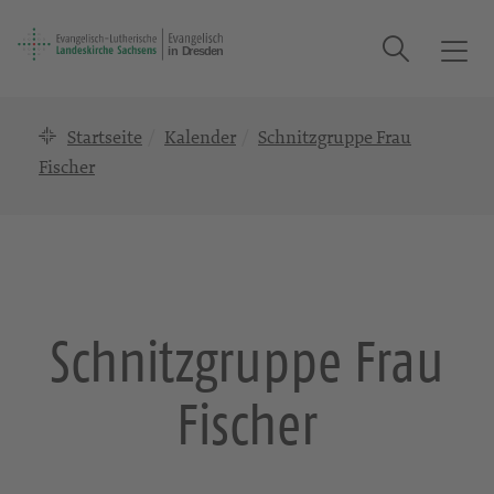
Suche
T
o
g
Startseite
Kalender
Schnitzgruppe Frau
g
l
Fischer
e
n
a
v
i
g
Schnitzgruppe Frau
a
t
Fischer
i
o
n