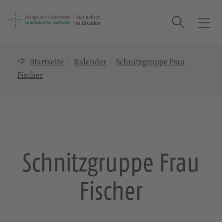
Suche
T
o
g
Startseite
Kalender
Schnitzgruppe Frau
g
l
Fischer
e
n
a
v
i
g
Schnitzgruppe Frau
a
t
Fischer
i
o
n