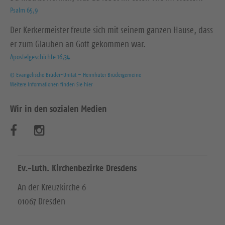
Psalm 65,9
Der Kerkermeister freute sich mit seinem ganzen Hause, dass
er zum Glauben an Gott gekommen war.
Apostelgeschichte 16,34
© Evangelische Brüder-Unität – Herrnhuter Brüdergemeine
Weitere Informationen finden Sie hier
Wir in den sozialen Medien
B
B
e
e
s
s
Ev.-Luth. Kirchenbezirke Dresdens
u
u
An der Kreuzkirche 6
01067 Dresden
c
c