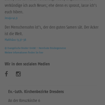
verkündige ich auch Neues; ehe denn es sprosst, lasse ich’s
euch hören.
Jesaja 42,9
Der Menschensohn ist’s, der den guten Samen sät. Der Acker
ist die Welt.
Matthäus 13,37-38
© Evangelische Brüder-Unität – Herrnhuter Brüdergemeine
Weitere Informationen finden Sie hier
Wir in den sozialen Medien
B
B
e
e
s
s
Ev.-Luth. Kirchenbezirke Dresdens
u
u
An der Kreuzkirche 6