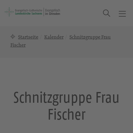
Suche
T
o
g
Startseite
Kalender
Schnitzgruppe Frau
g
l
Fischer
e
n
a
v
i
g
Schnitzgruppe Frau
a
t
Fischer
i
o
n