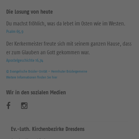
Die Losung von heute
Du machst fröhlich, was da lebet im Osten wie im Westen.
Psalm 65,9
Der Kerkermeister freute sich mit seinem ganzen Hause, dass
er zum Glauben an Gott gekommen war.
Apostelgeschichte 16,34
© Evangelische Brüder-Unität – Herrnhuter Brüdergemeine
Weitere Informationen finden Sie hier
Wir in den sozialen Medien
B
B
e
e
s
s
Ev.-Luth. Kirchenbezirke Dresdens