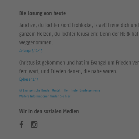
Die Losung von heute
Jauchze, du Tochter Zion! Frohlocke, Israel! Freue dich und
ganzem Herzen, du Tochter Jerusalem! Denn der HERR hat 
weggenommen.
Zefanja 3,14-15
Christus ist gekommen und hat im Evangelium Frieden ver
fern wart, und Frieden denen, die nahe waren.
Epheser 2,17
© Evangelische Brüder-Unität – Herrnhuter Brüdergemeine
Weitere Informationen finden Sie hier
Wir in den sozialen Medien
B
B
e
e