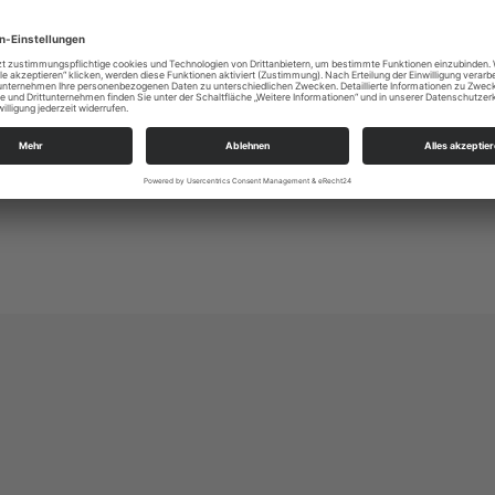
KSP in der Lößnitz
Altkötzschenbroda 40
01445 Radebeul
kg.radebeul_luther@evlks.de
https://loessnitz-kirchspiel.de/