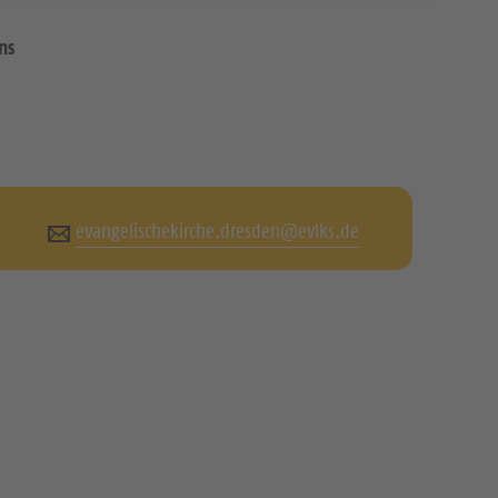
ns
evangelischekirche.dresden@evlks.de