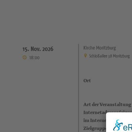
Kirche Moritzburg
15. Nov. 2026
Schloßallee 38 Moritzburg
18:00
Ort
Art der Veranstaltung
Internetadresse (eigen
im Internet)
Zielgruppe