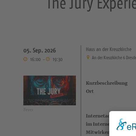
The Jury Experi
Haus an der Kreuzkirche
05. Sep. 2026
An der Kreuzkirche 6 Dresd
16:00
-
19:30
Kurzbeschreibung
Ort
Fever
Internetadresse (eigen
im Internet)
Mitwirkende