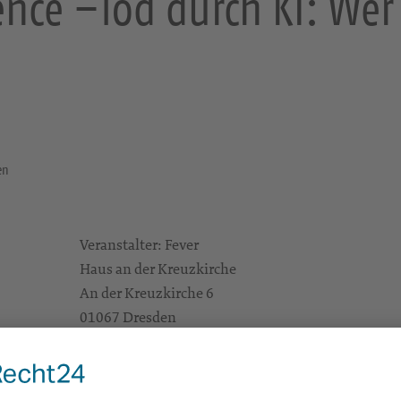
ence –Tod durch KI: Wer 
en
Veranstalter: Fever
Haus an der Kreuzkirche
An der Kreuzkirche 6
01067 Dresden
e Infos
https://landing.churchdesk.com/de/e/47366756/
preis
Fever