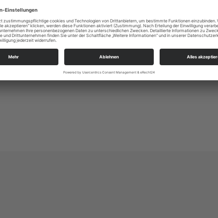
Alle Zielgruppen
Ev.-Luth. Kirchgemeinde Johannes-Kreuz-Luka
An der Kreuzkirche 6
01067 Dresden
kg.dresden-johannes-kreuz-lukas@evlks.de
https://www.johannes-kreuz-lukas.de/