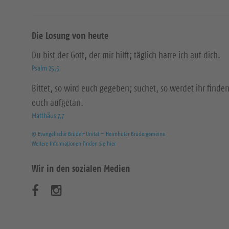
Die Losung von heute
Du bist der Gott, der mir hilft; täglich harre ich auf dich.
Psalm 25,5
Bittet, so wird euch gegeben; suchet, so werdet ihr finden
euch aufgetan.
Matthäus 7,7
© Evangelische Brüder-Unität – Herrnhuter Brüdergemeine
Weitere Informationen finden Sie hier
Wir in den sozialen Medien
B
B
e
e