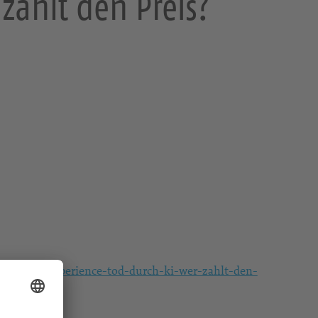
zahlt den Preis?
the-jury-experience-tod-durch-ki-wer-zahlt-den-