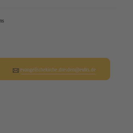
ns
evangelischekirche.dresden@evlks.de