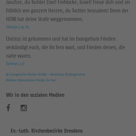
Jauchze, du Tochter Zion! Frohlocke, Israel! Freue dich und sei
fröhlich von ganzem Herzen, du Tochter Jerusalem! Denn der
HERR hat deine Strafe weggenommen.
Zefanja 3,14-15
Christus ist gekommen und hat im Evangelium Frieden
verkündigt euch, die ihr fern wart, und Frieden denen, die
nahe waren.
Epheser 2,17
© Evangelische Brüder-Unität – Herrnhuter Brüdergemeine
Weitere Informationen finden Sie hier
Wir in den sozialen Medien
B
B
e
e
s
s
Ev.-Luth. Kirchenbezirke Dresdens