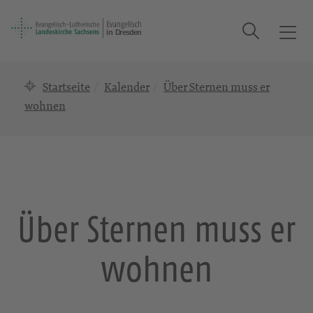
Suche
T
o
g
Startseite
Kalender
Über Sternen muss er
g
l
wohnen
e
n
a
v
i
g
Über Sternen muss er
a
t
wohnen
i
o
n