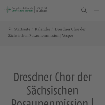
Suche
T
o
g
Startseite
Kalender
Dresdner Chor der
g
l
Sächsischen Posaunenmission | Vesper
e
n
a
v
i
g
Dresdner Chor der
a
t
Sächsischen
i
o
n
Posaunenmission |