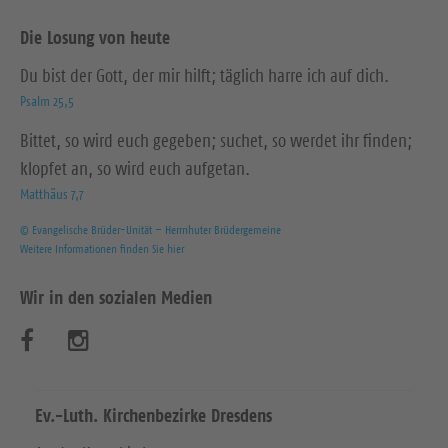
Die Losung von heute
Du bist der Gott, der mir hilft; täglich harre ich auf dich.
Psalm 25,5
Bittet, so wird euch gegeben; suchet, so werdet ihr finden;
klopfet an, so wird euch aufgetan.
Matthäus 7,7
© Evangelische Brüder-Unität – Herrnhuter Brüdergemeine
Weitere Informationen finden Sie hier
Wir in den sozialen Medien
B
B
e
e
s
s
Ev.-Luth. Kirchenbezirke Dresdens