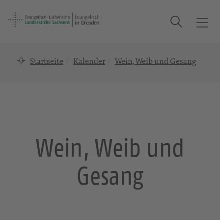
Suche
T
o
g
Startseite
Kalender
Wein, Weib und Gesang
g
l
e
n
a
v
i
Wein, Weib und
g
a
Gesang
t
i
o
n