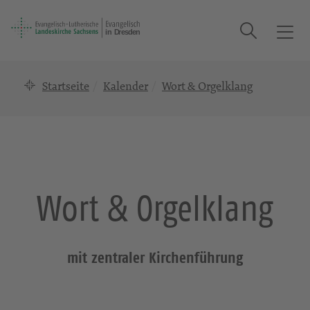
Suche
T
o
g
Startseite
Kalender
Wort & Orgelklang
g
l
e
n
a
v
i
Wort & Orgelklang
g
a
t
i
mit zentraler Kirchenführung
o
n