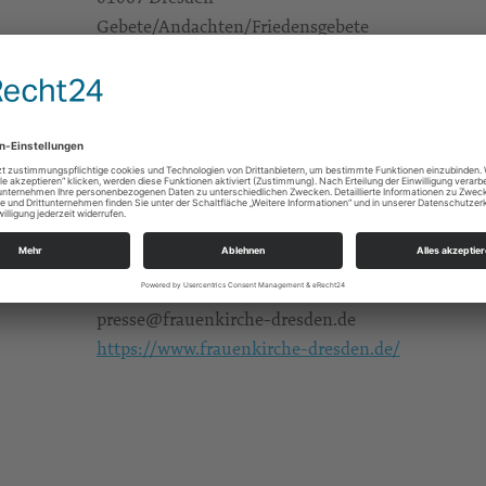
Gebete/Andachten/Friedensgebete
Hauptraum
Zugang über Eingang D
Eintritt frei
Alle
Stiftung Frauenkirche Dresden
Georg-Treu-Platz 3
01067 Dresden
presse@frauenkirche-dresden.de
https://www.frauenkirche-dresden.de/