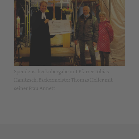
Spendenscheckübergabe mit Pfarrer Tobias
Hanitzsch, Bäckermeister Thomas Heller mit
seiner Frau Annett