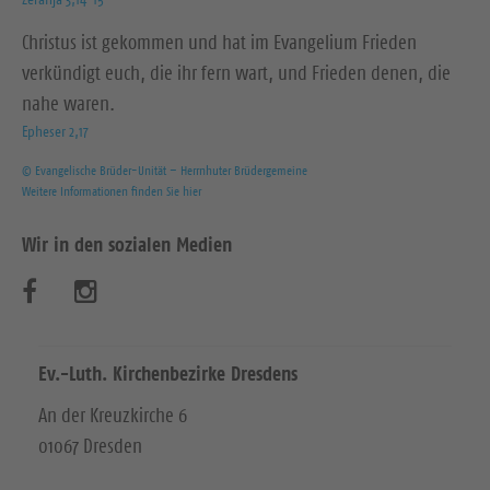
Christus ist gekommen und hat im Evangelium Frieden
verkündigt euch, die ihr fern wart, und Frieden denen, die
nahe waren.
Epheser 2,17
© Evangelische Brüder-Unität – Herrnhuter Brüdergemeine
Weitere Informationen finden Sie hier
Wir in den sozialen Medien
B
B
e
e
s
s
Ev.-Luth. Kirchenbezirke Dresdens
u
u
An der Kreuzkirche 6
01067 Dresden
c
c