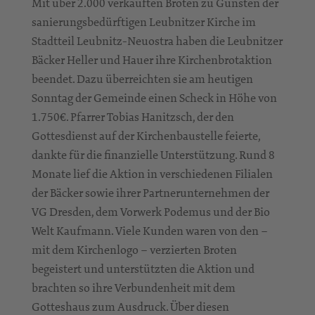
Mit über 2.000 verkauften Broten zu Gunsten der
sanierungsbedürftigen Leubnitzer Kirche im
Stadtteil Leubnitz-Neuostra haben die Leubnitzer
Bäcker Heller und Hauer ihre Kirchenbrotaktion
beendet. Dazu überreichten sie am heutigen
Sonntag der Gemeinde einen Scheck in Höhe von
1.750€. Pfarrer Tobias Hanitzsch, der den
Gottesdienst auf der Kirchenbaustelle feierte,
dankte für die finanzielle Unterstützung. Rund 8
Monate lief die Aktion in verschiedenen Filialen
der Bäcker sowie ihrer Partnerunternehmen der
VG Dresden, dem Vorwerk Podemus und der Bio
Welt Kaufmann. Viele Kunden waren von den –
mit dem Kirchenlogo – verzierten Broten
begeistert und unterstützten die Aktion und
brachten so ihre Verbundenheit mit dem
Gotteshaus zum Ausdruck. Über diesen