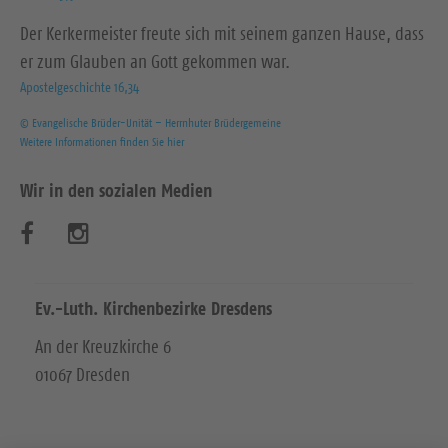
Der Kerkermeister freute sich mit seinem ganzen Hause, dass
er zum Glauben an Gott gekommen war.
Apostelgeschichte 16,34
© Evangelische Brüder-Unität – Herrnhuter Brüdergemeine
Weitere Informationen finden Sie hier
Wir in den sozialen Medien
B
B
e
e
s
s
Ev.-Luth. Kirchenbezirke Dresdens
u
u
An der Kreuzkirche 6
01067 Dresden
c
c
h
h