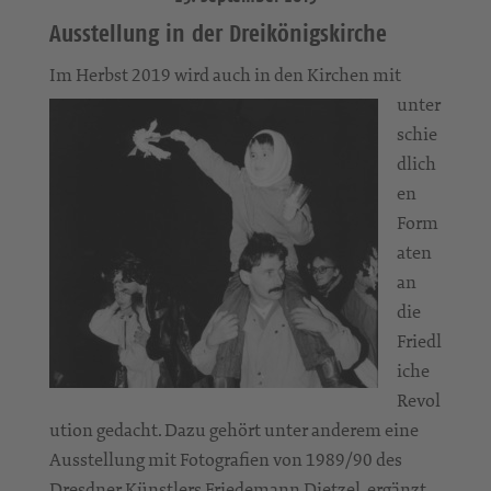
Ausstellung in der Dreikönigskirche
Im Her
bst 2019 wird auch in den Kirchen mit
unter
schie
dlich
en
Form
aten
an
die
Friedl
iche
Revol
ution gedacht. Dazu gehört unter anderem eine
Ausstellung mit Fotografien von 1989/90 des
Dresdner Künstlers Friedemann Dietzel, ergänzt