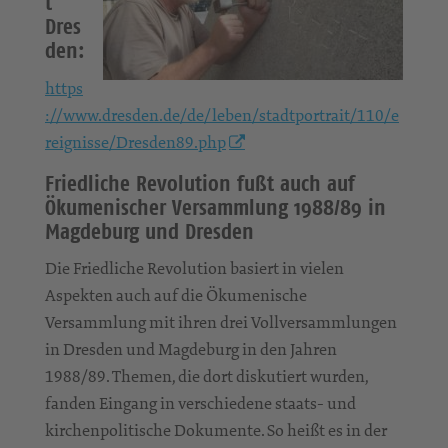
t
Dres
den:
https
://www.dresden.de/de/leben/stadtportrait/110/e
reignisse/Dresden89.php
Friedliche Revolution fußt auch auf
Ökumenischer Versammlung 1988/89 in
Magdeburg und Dresden
Die Friedliche Revolution basiert in vielen
Aspekten auch auf die Ökumenische
Versammlung mit ihren drei Vollversammlungen
in Dresden und Magdeburg in den Jahren
1988/89. Themen, die dort diskutiert wurden,
fanden Eingang in verschiedene staats- und
kirchenpolitische Dokumente. So heißt es in der