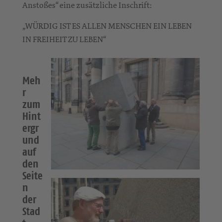
Anstoßes“ eine zusätzliche Inschrift:
„WÜRDIG IST ES ALLEN MENSCHEN EIN LEBEN
IN FREIHEIT ZU LEBEN“
Meh
r
zum
Hint
ergr
und
auf
den
Seite
n
der
Stad