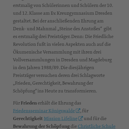
erstmalig von Schülerinnen und Schülern der 10.
und 12. Klasse am Ev. Kreuzgymnasium Dresden
gestaltet. Bei der anschließenden Ehrung am
Denk- und Mahnmal „Steine des Anstoßes“ gibt
es erstmalig drei Preisträger. Denn: Die Friedliche
Revolution fußt in vielen Aspekten auch auf die
Ökumenische Versammlung mit ihren drei
Vollversammlungen in Dresden und Magdeburg
in den Jahren 1988/89. Die diesjährigen
Preisträger versuchen deren drei Schlagworte
„Frieden, Gerechtigkeit, Bewahrung der
Schöpfung“ ins Heute zu transformieren.
Für
Frieden
erhält die Ehrung das
Friedensseminar Königswalde
, für
Gerechtigkeit
Mission Lifeline
und für die
Bewahrung der Schöpfung
die
Christliche Schule