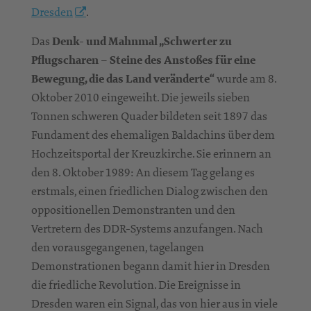
Dresden
.
Das
Denk- und Mahnmal „Schwerter zu
Pflugscharen – Steine des Anstoßes für eine
Bewegung, die das Land veränderte“
wurde am 8.
Oktober 2010 eingeweiht. Die jeweils sieben
Tonnen schweren Quader bildeten seit 1897 das
Fundament des ehemaligen Baldachins über dem
Hochzeitsportal der Kreuzkirche. Sie erinnern an
den 8. Oktober 1989: An diesem Tag gelang es
erstmals, einen friedlichen Dialog zwischen den
oppositionellen Demonstranten und den
Vertretern des DDR-Systems anzufangen. Nach
den vorausgegangenen, tagelangen
Demonstrationen begann damit hier in Dresden
die friedliche Revolution. Die Ereignisse in
Dresden waren ein Signal, das von hier aus in viele