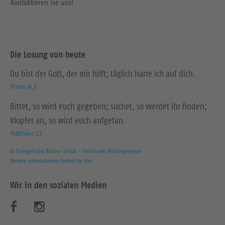
Kontaktieren Sie uns!
Die Losung von heute
Du bist der Gott, der mir hilft; täglich harre ich auf dich.
Psalm 25,5
Bittet, so wird euch gegeben; suchet, so werdet ihr finden;
klopfet an, so wird euch aufgetan.
Matthäus 7,7
© Evangelische Brüder-Unität – Herrnhuter Brüdergemeine
Weitere Informationen finden Sie hier
Wir in den sozialen Medien
B
B