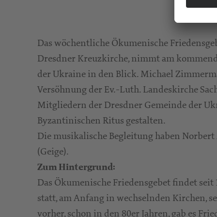
Das wöchentliche Ökumenische Friedensgeb
Dresdner Kreuzkirche, nimmt am kommenden 
der Ukraine in den Blick. Michael Zimmerma
Versöhnung der Ev.-Luth. Landeskirche Sac
Mitgliedern der Dresdner Gemeinde der Ukr
Byzantinischen Ritus gestalten.
Die musikalische Begleitung haben Norbert
(Geige).
Zum Hintergrund:
Das Ökumenische Friedensgebet findet seit
statt, am Anfang in wechselnden Kirchen, se
vorher, schon in den 80er Jahren, gab es Fri