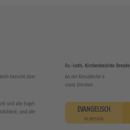
Ev.-Luth. Kirchenbezirke Dresde
Reich herrscht über
An der Kreuzkirche 6
01067 Dresden
it und alle Engel
EVANGELISCH
rlichkeit, und alle
IN DRESDEN