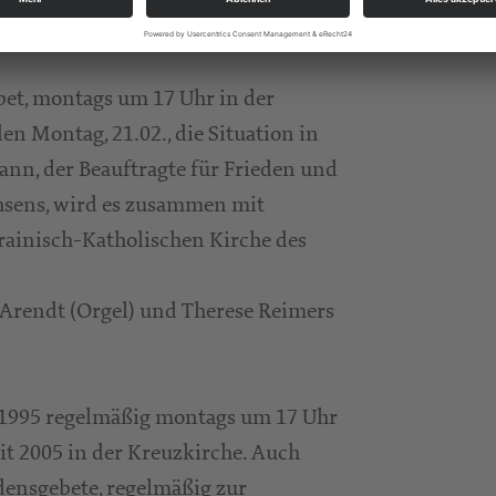
et, montags um 17 Uhr in der
Montag, 21.02., die Situation in
nn, der Beauftragte für Frieden und
hsens, wird es zusammen mit
ainisch-Katholischen Kirche des
 Arendt (Orgel) und Therese Reimers
 1995 regelmäßig montags um 17 Uhr
it 2005 in der Kreuzkirche. Auch
edensgebete, regelmäßig zur