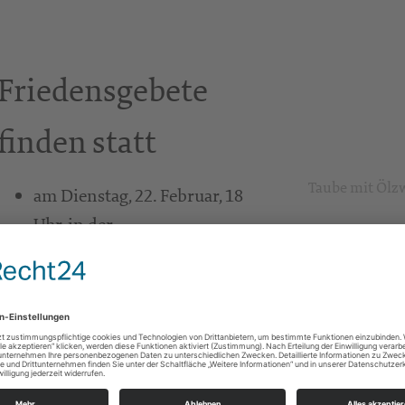
Friedensgebete
finden statt
Taube mit Ölzw
am Dienstag, 22. Februar, 18
Uhr, in der
Christophoruskirche
Dresden-Laubegast
am Donnerstag, 24. Februar,
18 Uhr, in der Frauenkirche
Dresden.