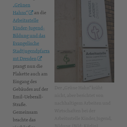
„Grünen
Hahns“
an die
Arbeitsstelle
Kinder-Jugend-
Bildung und das
Evangelische
Stadtjugendpfarra
mt Dresden
prangt nun die
Plakette auch am
Eingang des
Der „Grüne Hahn“ kräht
Gebäudes auf der
nicht, aber berichtet von
Emil-Ueberall-
nachhaltigem Arbeiten und
Straße.
Wirtschaften bei der
Gemeinsam
Arbeitsstelle Kinder, Jugend,
brachte das
Bildung. (Bild: Körlin)