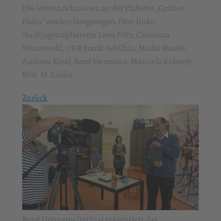
Die letzten Schrauben an der Plakette „Grüner
Hahn“ werden festgezogen. (Von links:
Stadtjugendpfarrerin Leen Fritz, Christina
Wisniewski, OKR Frank del Chin, Maika Hanke,
Andreas Kastl, René Hermann, Manuela Kolster)
Bild: M. Körlin
Zurück
René Hermann (rechts) präsentiert das