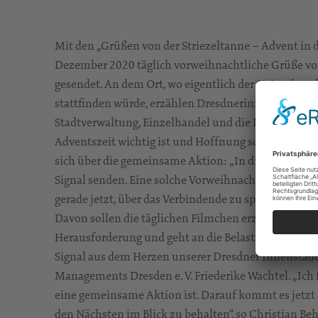
Mit den „Grüßen von der Striezeltanne – Advent in de
Dezember 2020 täglich vorweihnachtliche Grüße vo
gesendet. An dem Ort, wo eigentlich der Striezelma
stattfinden würde, erzählen Dresdnerinnen und Dres
Stadtverwaltung, Einzelhandel und die Innenstadtk
Adventszeit wichtig ist und Hoffnung schenkt. Dres
sich über die gemeinsame Aktion: „In diesen schw
Signal senden. Eine solche Vorweihnachtszeit hat noc
gerade jetzt, über das Verbindende zu sprechen, 
Davon sollen die täglichen Filmchen erzählen.“ „Dies
Herausforderung und geht an die Belastungsgrenzen.
Signal aus dem Herzen unserer Dresdner Innenstadt.
Managements Dresden e. V. Friederike Wachtel. „Ich f
eine gemeinsame Aktion ist. Darauf kommt es je
den Nächsten im Blick zu behalten“, so Christian Be