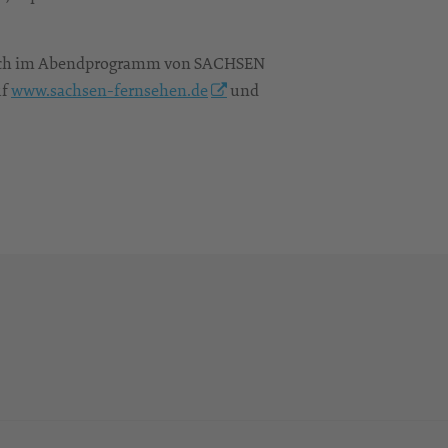
lich im Abendprogramm von SACHSEN
uf
www.sachsen-fernsehen.de
und