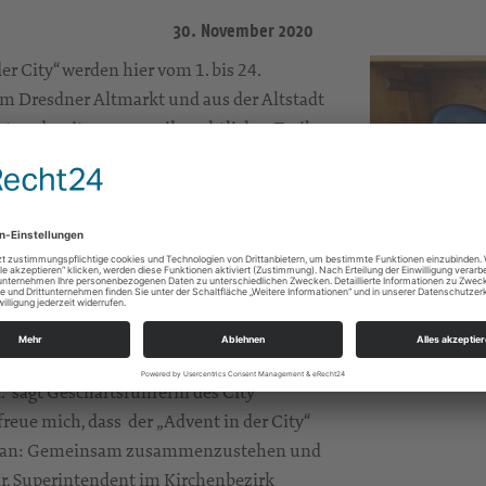
30. November 2020
r City“ werden hier vom 1. bis 24.
m Dresdner Altmarkt und aus der Altstadt
rkt und weiteres vorweihnachtliches Treiben
dner, Vertreterinnen und Vertreter aus
irchen, was ihnen in der bevorstehenden
dens Oberbürgermeister Dirk Hilbert freut
ierigen Wochen möchten wir ein Mutmach-
h keiner von uns erlebt. Zugleich gilt es
Hoffnung zu wecken und zusammenzuhalten.
es Jahr ist für alle eine enorme
 Die kleinen Botschaften sind ein positives
“ sagt Geschäftsführerin des City
reue mich, dass der „Advent in der City“
tzt an: Gemeinsam zusammenzustehen und
hr, Superintendent im Kirchenbezirk