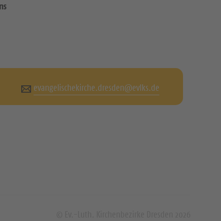
ns
evangelischekirche.dresden@evlks.de
© Ev.-Luth. Kirchenbezirke Dresden 2026